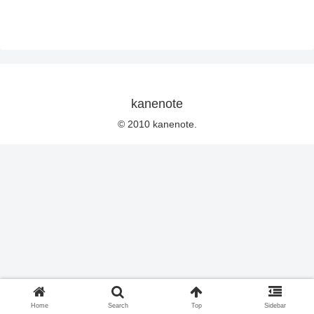
kanenote
© 2010 kanenote.
Home
Search
Top
Sidebar