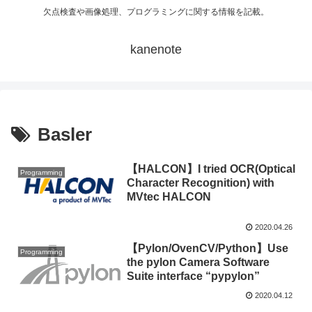
欠点検査や画像処理、プログラミングに関する情報を記載。
kanenote
Basler
【HALCON】I tried OCR(Optical
Programming
Character Recognition) with
MVtec HALCON
2020.04.26
【Pylon/OvenCV/Python】Use
Programming
the pylon Camera Software
Suite interface “pypylon”
2020.04.12