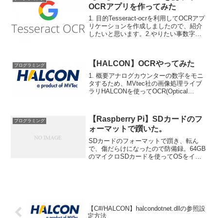
に"...
OCRアプリを作ってみた
1. 目的Tesseract-ocrを利用してOCRアプ
リケーションを作成しましたので、紹介
したいと思います。2.やりたい事数字が
描かれた画像を読み込んでOCRで数字デ
ータを出力したい。今のところ、日本語
や英語のOCRは必要ない。出力として...
【HALCON】OCRやってみた
プログラミング
1. 概要アナログカウンターの数字をモニ
タするため、MVtec社の画像処理ライブ
ラリHALCONを使ってOCR(Optical
Character Recognition/Reader、オーシー
アール、光学的文字認識)をやってみまし
た。OC...
【Raspberry Pi】SDカードのフ
プログラミング
ォーマットで躓いた。
SDカードのフォーマットで躓き、転ん
で、傷だらけになったので防備録。64GB
のマイクロSDカードを使ってOSをイン
ストールした。何度やってもインストー
ルが始まらない。モニタに何も表示され
ない。緑のランプが点灯しっぱし。環
境・Raspberr...
【C#/HALCON】halcondotnet.dllの参照設
定方法