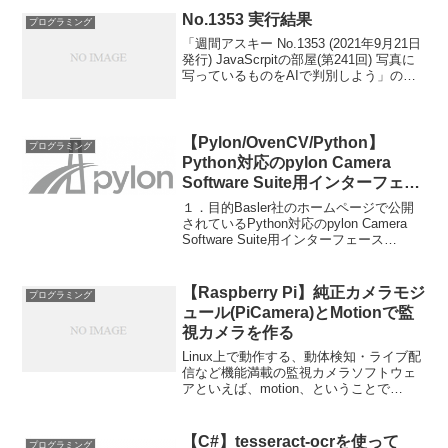
No.1353 実行結果
プログラミング
「週間アスキー No.1353 (2021年9月21日
発行) JavaScrpitの部屋(第241回) 写真に
写っているものをAIで判別しよう」の実
行結果について。実行結果判別したい写
真を選択し、最小スコアを適当に設定
し、「検出」ボタンを押...
【Pylon/OvenCV/Python】
プログラミング
Python対応のpylon Camera
Software Suite用インターフェー
ス「pypylon」を使ってカメラ取
１．目的Basler社のホームページで公開
り込みを行う。
されているPython対応のpylon Camera
Software Suite用インターフェース
「pypylon」を使ってみました。この投稿
では、pypylonを使ったカメラ取り込みの
環境構築例...
【Raspberry Pi】純正カメラモジ
プログラミング
ュール(PiCamera)とMotionで監
視カメラを作る
Linux上で動作する、動体検知・ライブ配
信など機能満載の監視カメラソフトウェ
アといえば、motion、ということで
motionをインストールしたのだが、以下
のようなエラーが表示されてしまった。
症状1motionを起動すると、ターミナル
【C#】tesseract-ocrを使って
プログラミング