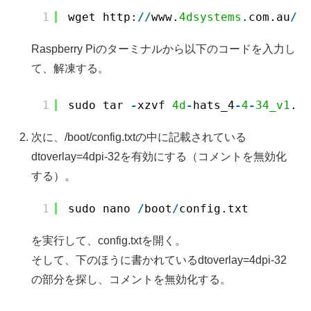
1
wget http:
/
/
www.
4dsystems
.com.au
/
d
Raspberry Piのターミナルから以下のコードを入力し
て、解凍する。
1
sudo tar 
-
xzvf 
4d
-
hats_4
-
4
-
34_v1
.
1
次に、/boot/config.txtの中に記載されている
dtoverlay=4dpi-32を有効にする（コメントを無効化
する）。
1
sudo nano 
/
boot
/
config.txt
を実行して、config.txtを開く。
そして、下のほうに書かれているdtoverlay=4dpi-32
の部分を探し、コメントを無効化する。