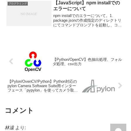
ろもろ手間がかかるのでこ...
【JavaScript】npm installでの
プログラミング
エラーについて
npm installでのエラーについて。1.
package.jsonの作成指定のディレクトリ
にてコマンドプロンプトを起動し、コマ
ンドプロンプト上でnpm init -yとすると、
以下のメッセージが表示される。ここ
で、今回は、G:\Jav...
【Python/OpenCV】色抽出処理、フォル
ダ処理、csv出力
【Pylon/OvenCV/Python】Python対応の
pylon Camera Software Suite用インター
フェース「pypylon」を使ってカメラ取り
込みを行う。
コメント
林遠
より: