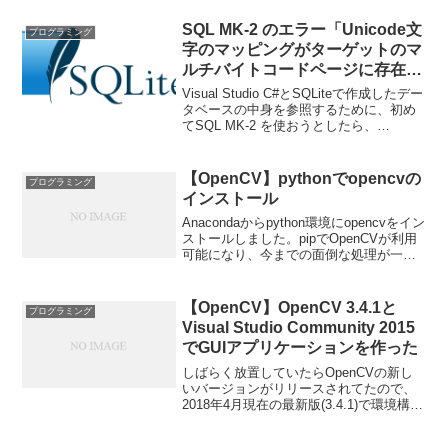
SQL MK-2 のエラー「Unicode文
プログラミング
字のマッピングがターゲットのマ
ルチバイトコードページに存在し
ません」
Visual Studio C#とSQLiteで作成したデー
タベースの中身を参照するために、初め
てSQL MK-2 を使おうとしたら、
「Unicode文字のマッピングがターゲット
のマルチバイトコードページに存在しま
せん」というエラーメッセー...
【OpenCV】pythonでopencvの
プログラミング
インストール
Anacondaからpython環境にopencvをイン
ストールしました。pipでOpenCVが利用
可能になり、今までの面倒な処理が一切
不要になりました。C++でのOpenCV環境
構築は大変だったなぁ・・・。環境OS :
Windows7 ...
【OpenCV】OpenCV 3.4.1と
プログラミング
Visual Studio Community 2015
でGUIアプリケーションを作った
しばらく放置していたらOpenCVの新し
いバージョンがリリースされてたので、
2018年4月現在の最新版(3.4.1)で環境構築
をしてみた。Visual Studioの方も2017が
リリースされているが、インストールも