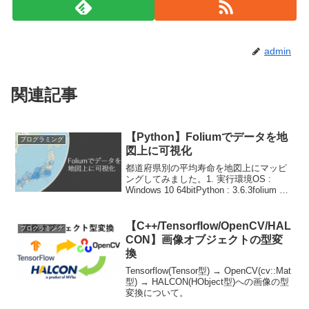
admin
関連記事
【Python】Foliumでデータを地
プログラミング
図上に可視化
都道府県別の平均寿命を地図上にマッピ
ングしてみました。1. 実行環境OS :
Windows 10 64bitPython : 3.6.3folium ：
0.8.3folium の詳しい使い方はこちらを参
照ください。2. 可視化するデータ...
【C++/Tensorflow/OpenCV/HAL
プログラミング
CON】画像オブジェクトの型変
換
Tensorflow(Tensor型) → OpenCV(cv::Mat
型) → HALCON(HObject型)への画像の型
変換について。