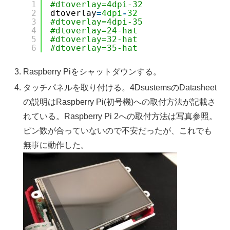
1
#dtoverlay=4dpi-32
2
dtoverlay
=
4dpi
-
32
3
#dtoverlay=4dpi-35
4
#dtoverlay=24-hat
5
#dtoverlay=32-hat
6
#dtoverlay=35-hat
Raspberry Piをシャットダウンする。
タッチパネルを取り付ける。4DsustemsのDatasheet
の説明はRaspberry Pi(初号機)への取付方法が記載さ
れている。Raspberry Pi 2への取付方法は写真参照。
ピン数が合っていないので不安だったが、これでも
無事に動作した。