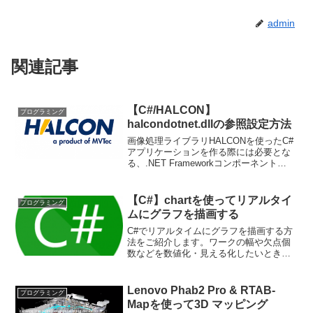
admin
関連記事
【C#/HALCON】
プログラミング
halcondotnet.dllの参照設定方法
画像処理ライブラリHALCONを使ったC#
アプリケーションを作る際には必要とな
る、.NET Frameworkコンポーネント
(halcondotnet.dll)の追加方法を紹介しま
す。HALCONを使ったコーディングをす
るには必ず必要な手順...
【C#】chartを使ってリアルタイ
プログラミング
ムにグラフを描画する
C#でリアルタイムにグラフを描画する方
法をご紹介します。ワークの幅や欠点個
数などを数値化・見える化したいときに
重宝します。「ロガー(logger)」みたいな
感じですね。Githubにコードを載せてい
るので参考にしてください。注意点とし
Lenovo Phab2 Pro & RTAB-
プログラミング
ては以...
Mapを使って3D マッピング