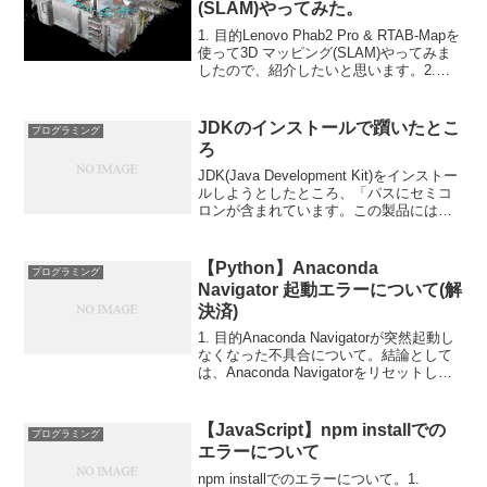
(SLAM)やってみた。
1. 目的Lenovo Phab2 Pro & RTAB-Mapを
使って3D マッピング(SLAM)やってみま
したので、紹介したいと思います。2.
SLAMとはSLAMとは Simultaneous
Localization and Map...
JDKのインストールで躓いたとこ
プログラミング
ろ
JDK(Java Development Kit)をインストー
ルしようとしたところ、「パスにセミコ
ロンが含まれています。この製品にはセ
ミコロンを含むパスは使用できません」
というエラーが表示されてインストール
できなくなった。インストールしよう...
【Python】Anaconda
プログラミング
Navigator 起動エラーについて(解
決済)
1. 目的Anaconda Navigatorが突然起動し
なくなった不具合について。結論として
は、Anaconda Navigatorをリセットした
ら起動できるようになった。2. 環境OS :
Windows7 64bitAnaconda ...
【JavaScript】npm installでの
プログラミング
エラーについて
npm installでのエラーについて。1.