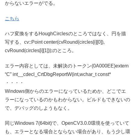
からないエラーがでる。
こちら
ハフ変換をするHoughCirclesのところではなく、円を描
写する、cv::Point center(cvRound(circles[i][0]),
cvRound(circles[i][1]));のところ。
エラー内容としては、未解決のトークン(0A000EE)extern
“C” int__cdecl_CrtDbgReportW(int,wchar_t const*
・・・・
Windows側からのエラーになっているためか、どこでエ
ラーになっているのかもわからない。ビルドもできないの
で、デバッグのしようもなく。
同じWindows 7(64bit)で、OpenCV3.0.0環境を使っていて
も、エラーとなる場合とならない場合があり、もう少し環