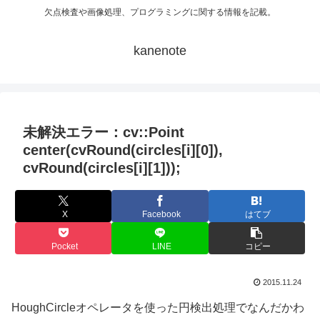
欠点検査や画像処理、プログラミングに関する情報を記載。
kanenote
未解決エラー：cv::Point
center(cvRound(circles[i][0]),
cvRound(circles[i][1]));
X
Facebook
はてブ
Pocket
LINE
コピー
2015.11.24
HoughCircleオペレータを使った円検出処理でなんだかわ